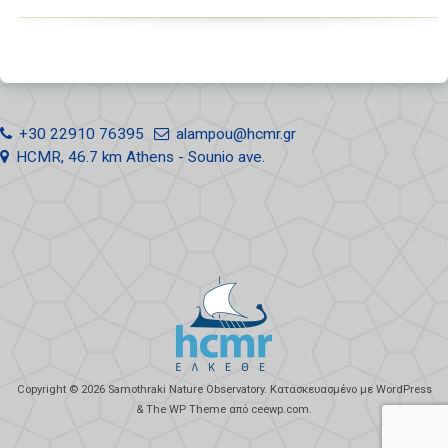
+30 22910 76395
alampou@hcmr.gr
HCMR, 46.7 km Athens - Sounio ave.
Copyright © 2026
Samothraki Nature Observatory
. Κατασκευασμένο με WordPress
&
The WP
Theme από
ceewp.com
.